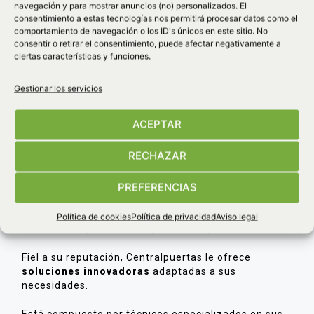
navegación y para mostrar anuncios (no) personalizados. El
consentimiento a estas tecnologías nos permitirá procesar datos como el
comportamiento de navegación o los ID's únicos en este sitio. No
consentir o retirar el consentimiento, puede afectar negativamente a
ciertas características y funciones.
Gestionar los servicios
Sobre Nosotros
ACEPTAR
Con una
fuerte experiencia
, Centropuertas dispone
RECHAZAR
de técnicos profesionales que
combinan
competencia y dinamismo
para estar a su
PREFERENCIAS
disposición para cualquier evaluación o consejo
concerniente a sus necesidades en
todo tipo de
puertas
, ya sean:
peatonales, basculantes,
Política de cookies
Política de privacidad
Aviso legal
seccionales, corredizas, batientes,
de radar
, etc…
Fiel a su reputación, Centralpuertas le ofrece
soluciones innovadoras
adaptadas a sus
necesidades.
Está compuesto por técnicos especializados en sus