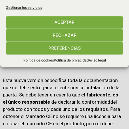
puertas, contiene todos los reglamentos, normativas
y directivas europeas
sobre los requisitos de marcado
Gestionar los servicios
CE, lo que permite en el sector conocer todos los
ACEPTAR
aspectos legales y prácticos para marcar puertas.
RECHAZAR
Además recaba todas las responsabilidades de los
fabricantes de puertas y el marcado que deben tener las
PREFERENCIAS
puertas para poder comercializarse, este marcado es
obligatorio e irá acompañado de una documentación
Política de cookies
Política de privacidad
Aviso legal
determinada.
Esta nueva versión especifica toda la documentación
que se debe entregar al cliente con la instalación de la
puerta. Se debe tener en cuenta que
el fabricante, es
el
único responsable
de declarar la conformidaddel
producto con todos y cada uno de los requisitos. Para
obtener el Marcado CE no se requiere una licencia para
colocar el marcado CE en el producto, pero si debe: