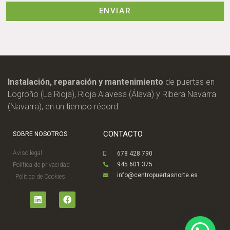
ENVIAR
Instalación, reparación y mantenimiento
de puertas en
Logroño (La Rioja), Rioja Alavesa (Álava) y Ribera Navarra
(Navarra), en un tiempo récord.
CONTACTO
SOBRE NOSOTROS
Aviso legal
678 428 790
945 601 375
Política de privacidad
info@centropuertasnorte.es
Política de Cookies