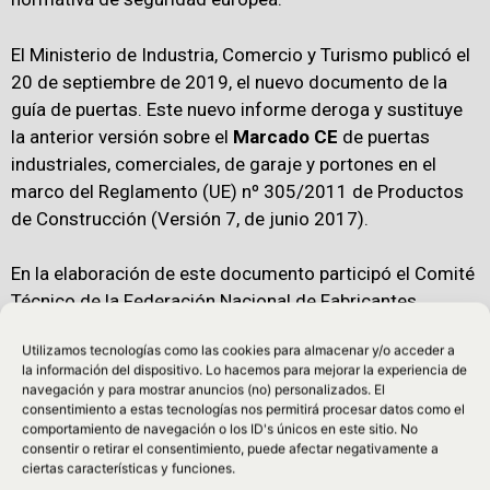
El Ministerio de Industria, Comercio y Turismo publicó el
20 de septiembre de 2019, el nuevo documento de la
guía de puertas. Este nuevo informe deroga y sustituye
la anterior versión sobre el
Marcado CE
de puertas
industriales, comerciales, de garaje y portones en el
marco del Reglamento (UE) nº 305/2011 de Productos
de Construcción (Versión 7, de junio 2017).
En la elaboración de este documento participó el Comité
Técnico de la Federación Nacional de Fabricantes,
Instaladores y Mantenedores de Puertas y
Utilizamos tecnologías como las cookies para almacenar y/o acceder a
Automatismos (
FIMPA
). El proceso se llevó a cabo bajo
la información del dispositivo. Lo hacemos para mejorar la experiencia de
el marco del Reglamento (UE) nº 305/2011 de
navegación y para mostrar anuncios (no) personalizados. El
Productos de Construcción.
consentimiento a estas tecnologías nos permitirá procesar datos como el
comportamiento de navegación o los ID's únicos en este sitio. No
consentir o retirar el consentimiento, puede afectar negativamente a
Cabe destacar qu
e esta nueva versión de la guía de
ciertas características y funciones.